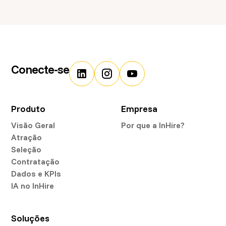
política, Dados de saúde e Dados biométricos
Conecte-se
Produto
Empresa
Visão Geral
Por que a InHire?
Atração
Seleção
Contratação
Dados e KPIs
IA no InHire
Soluções